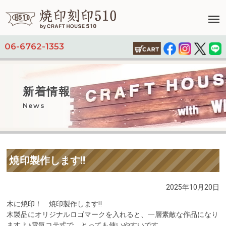
06-6762-1353
新着情報
News
焼印製作します‼︎
2025年10月20日
木に焼印！ 焼印製作します‼︎
木製品にオリジナルロゴマークを入れると、
一層素敵な作品になり
ますよ♪電気コテ式で、
とっても使いやすいです。